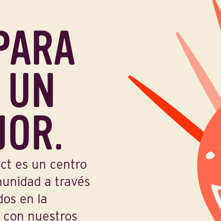
PARA
 UN
OR.
ct es un centro
munidad a través
dos en la
s con nuestros