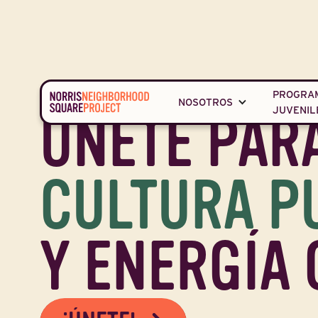
PROGRA
NOSOTROS
JUVENIL
ÚNETE PAR
Únete a nosotros para mantene
CULTURA P
Y ENERGÍA 
GESTIÓN DE